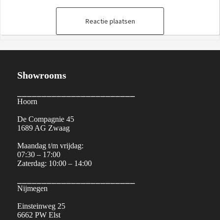
Reactie plaatsen
Showrooms
⎯⎯⎯⎯⎯⎯⎯⎯⎯⎯⎯⎯⎯⎯⎯⎯⎯⎯⎯⎯⎯⎯⎯⎯
Hoorn
De Compagnie 45
1689 AG Zwaag
Maandag t/m vrijdag:
07:30 – 17:00
Zaterdag: 10:00 – 14:00
⎯⎯⎯⎯⎯⎯⎯⎯⎯⎯⎯⎯⎯⎯⎯⎯⎯⎯⎯⎯⎯⎯⎯⎯
Nijmegen
Einsteinweg 25
6662 PW Elst