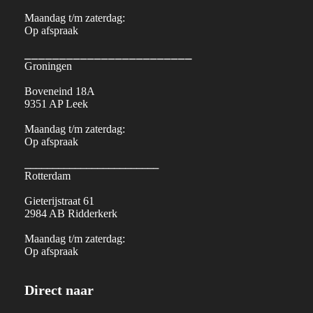
Maandag t/m zaterdag:
Op afspraak
⎯⎯⎯⎯⎯⎯⎯⎯⎯⎯⎯⎯⎯⎯⎯⎯⎯⎯⎯⎯⎯⎯⎯⎯
Groningen
Boveneind 18A
9351 AP Leek
Maandag t/m zaterdag:
Op afspraak
⎯⎯⎯⎯⎯⎯⎯⎯⎯⎯⎯⎯⎯⎯⎯⎯⎯⎯⎯⎯⎯⎯⎯⎯
Rotterdam
Gieterijstraat 61
2984 AB Ridderkerk
Maandag t/m zaterdag:
Op afspraak
Direct naar