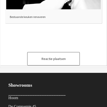
Bestaande keuken renoveren
Reactie plaatsen
Showrooms
⎯⎯⎯⎯⎯⎯⎯⎯⎯⎯⎯⎯⎯⎯⎯⎯⎯⎯⎯⎯⎯⎯⎯⎯
Hoorn
De Compagnie 45