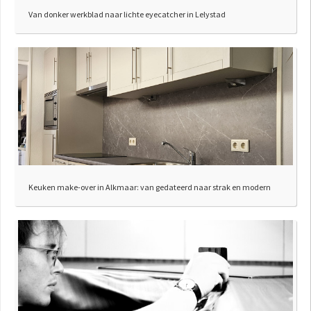
Van donker werkblad naar lichte eyecatcher in Lelystad
Keuken make-over in Alkmaar: van gedateerd naar strak en modern