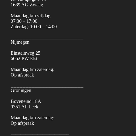
1689 AG Zwaag
Maandag t/m vrijdag:
07:30 – 17:00
Zaterdag: 10:00 – 14:00
⎯⎯⎯⎯⎯⎯⎯⎯⎯⎯⎯⎯⎯⎯⎯⎯⎯⎯⎯⎯⎯⎯⎯⎯
Nijmegen
Einsteinweg 25
6662 PW Elst
Maandag t/m zaterdag:
Op afspraak
⎯⎯⎯⎯⎯⎯⎯⎯⎯⎯⎯⎯⎯⎯⎯⎯⎯⎯⎯⎯⎯⎯⎯⎯
Groningen
Boveneind 18A
9351 AP Leek
Maandag t/m zaterdag:
Op afspraak
⎯⎯⎯⎯⎯⎯⎯⎯⎯⎯⎯⎯⎯⎯⎯⎯⎯⎯⎯⎯⎯⎯⎯⎯