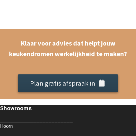
Klaar voor advies dat helpt jouw
keukendromen werkelijkheid te maken?
Plan gratis afspraak in
Showrooms
⎯⎯⎯⎯⎯⎯⎯⎯⎯⎯⎯⎯⎯⎯⎯⎯⎯⎯⎯⎯⎯⎯⎯⎯
Hoorn