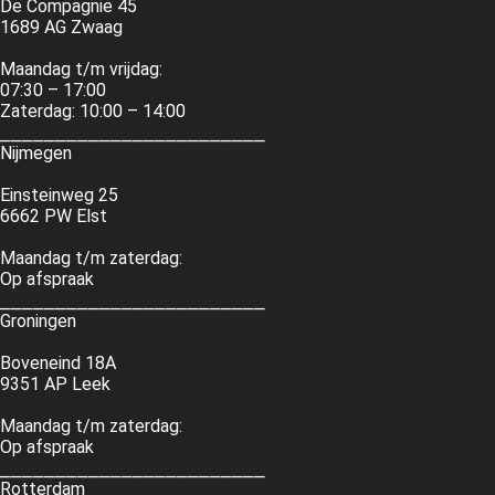
De Compagnie 45
1689 AG Zwaag
Maandag t/m vrijdag:
07:30 – 17:00
Zaterdag: 10:00 – 14:00
⎯⎯⎯⎯⎯⎯⎯⎯⎯⎯⎯⎯⎯⎯⎯⎯⎯⎯⎯⎯⎯⎯⎯⎯
Nijmegen
Einsteinweg 25
6662 PW Elst
Maandag t/m zaterdag:
Op afspraak
⎯⎯⎯⎯⎯⎯⎯⎯⎯⎯⎯⎯⎯⎯⎯⎯⎯⎯⎯⎯⎯⎯⎯⎯
Groningen
Boveneind 18A
9351 AP Leek
Maandag t/m zaterdag:
Op afspraak
⎯⎯⎯⎯⎯⎯⎯⎯⎯⎯⎯⎯⎯⎯⎯⎯⎯⎯⎯⎯⎯⎯⎯⎯
Rotterdam